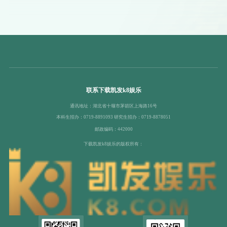
联系下载凯发k8娱乐
通讯地址：湖北省十堰市茅箭区上海路16号
本科生招办：0719-8891093 研究生招办：0719-8878051
邮政编码：442000
下载凯发k8娱乐的版权所有：