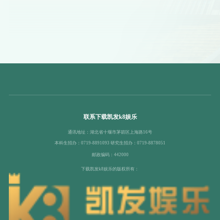
联系下载凯发k8娱乐
通讯地址：湖北省十堰市茅箭区上海路16号
本科生招办：0719-8891093 研究生招办：0719-8878051
邮政编码：442000
下载凯发k8娱乐的版权所有：