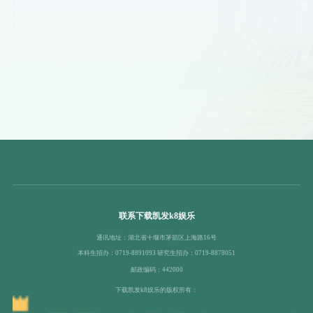
联系下载凯发k8娱乐
通讯地址：湖北省十堰市茅箭区上海路16号
本科生招办：0719-8891093 研究生招办：0719-8878051
邮政编码：442000
下载凯发k8娱乐的版权所有：