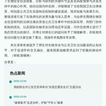
了生物安全信息收集、分析与研判的关键环节及其在风险预警与决策支
持中的核心作用。他结合国内外实例，详细阐述了当前我国卫生法律体
系，特别是公共卫生应急响应机制的建设成就、现存短板与发展方向。
整场讲座引发了在场师生的浓厚兴趣与深入思考，与会师生围绕生物安
全信息研判的法律法规在突发公共卫生事件中的实际应用、跨部门协作
机制的优化、以及国际生物安全治理动态等议题，与许浩然博士进行了
热烈而充分的探讨。许博士对师生们的提问给予了细致解答，并就相关
前沿问题与大家交换了看法，现场学术氛围非常浓厚。
本次讲座有效提升了师生对生物安全与公共卫生法治建设的认知水
平，对于促进学科交叉融合、服务国家战略需求起到了积极的推动作
用。（审稿 陈晓林）
分享至：
热点新闻
2025-12-04
我校联合市公安交管局举办“全国交通安全日”主题活动
2025-12-04
“健康集市”走进乡村，护航“守井人”健康