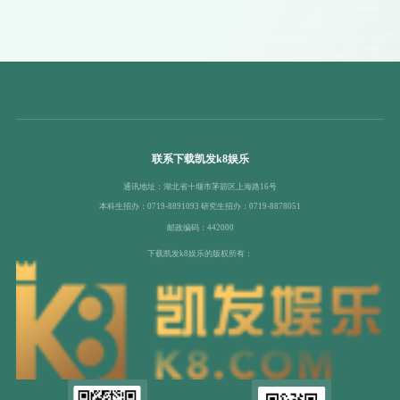
联系下载凯发k8娱乐
通讯地址：湖北省十堰市茅箭区上海路16号
本科生招办：0719-8891093 研究生招办：0719-8878051
邮政编码：442000
下载凯发k8娱乐的版权所有：