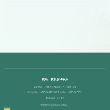
联系下载凯发k8娱乐
通讯地址：湖北省十堰市茅箭区上海路16号
本科生招办：0719-8891093 研究生招办：0719-8878051
邮政编码：442000
下载凯发k8娱乐的版权所有：