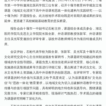
进大中小学外语课程思政一体化建设，2025年11月12日下午3时，十堰
市第一中学特邀湖北医药学院三位专家，召开十堰市教育科学规划立项
课题《地域文化浸润下高中外语课程思政一体化建构与实践研究——以
十堰为例》开题报告会。此次校地学术联动既是对前期共建成果的深化
延伸，更搭建了高校赋能基础教育的坚实桥梁。
报告会由十堰市一中副书记石彬主持，课题组全体成员参会，湖北
医药学院马克思主义学院院长陈全新、外语课部教授张新军、外语课部
主任吴光军受邀担任评审专家，该校外语教师傅珏作为项目特邀成员列
席。
会议伊始，石彬代表学校为陈全新、张新军、吴光军及十堰市武当
文化研究交流中心主任何朝波颁发专家聘书，为课题研究组建起跨校跨
领域的专业指导团队。
课题负责人程佳佳老师从研究背景、核心目标、
实施路径及预期成果等方面进行详细汇报，重点阐述了将武当文化、汉
水文化等本土资源融入高中外语教学的创新思路。在评审环节，专家组
对课题的时代价值与实践意义给予高度肯定，认为该课题紧扣"文化自
信"与"思政一体化"教育要求，以地域文化为切入点破解外语教学中文化
传播与价值引领脱节问题，具有鲜明的地方特色和实践导向。
围绕课题
完善方向，专家们展开精准指导。现场研讨气氛热烈，学术观点的碰撞
为课题研究明晰了深化方向。