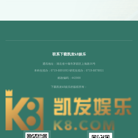
联系下载凯发k8娱乐
通讯地址：湖北省十堰市茅箭区上海路16号
本科生招办：0719-8891093 研究生招办：0719-8878051
邮政编码：442000
下载凯发k8娱乐的版权所有：