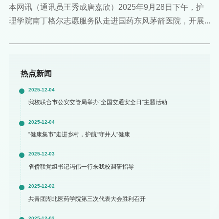
无‘碍’”活动
本网讯（通讯员王秀成唐嘉欣）2025年9月28日下午，护
理学院南丁格尔志愿服务队走进国药东风茅箭医院，开展...
热点新闻
2025-12-04
我校联合市公安交管局举办“全国交通安全日”主题活动
2025-12-04
“健康集市”走进乡村，护航“守井人”健康
2025-12-03
省侨联党组书记冯伟一行来我校调研指导
2025-12-02
共青团湖北医药学院第三次代表大会胜利召开
2025-12-02