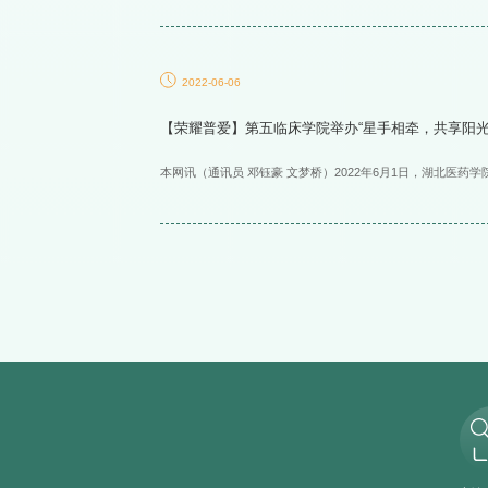
2022-06-06
【荣耀普爱】第五临床学院举办“星手相牵，共享阳光
本网讯（通讯员 邓钰豪 文梦桥）2022年6月1日，湖北医