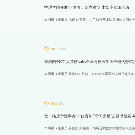
护理学院开展“正青春，绽光彩”艺术队小专场活动
本网讯（通讯员 沈锐 胡美玲）为了加强艺术队各团体之间的
2023-03-06
我校图书馆1人荣获calis全国高校医学图书馆优秀馆
本网讯（通讯员 帅晓静）日前，在calis全国医学文献信息中心
2022-06-14
第一临床学院举办“十佳青年”“学习之星”走进书院宣
本网讯（通讯员 吴佳怡 周鑫嘉）为展现我校大学生昂扬向上