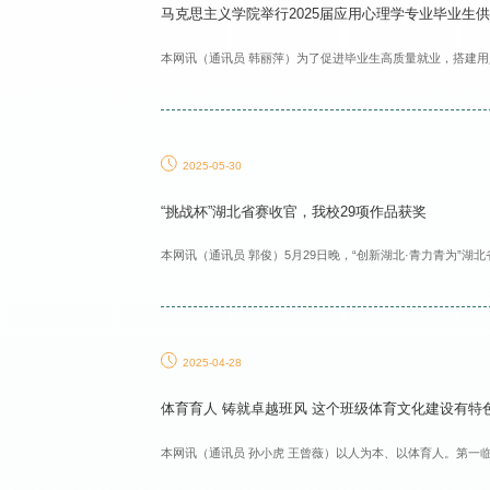
马克思主义学院举行2025届应用心理学专业毕业生
本网讯（通讯员 韩丽萍）为了促进毕业生高质量就业，搭建用
2025-05-30
“挑战杯”湖北省赛收官，我校29项作品获奖
本网讯（通讯员 郭俊）5月29日晚，“创新湖北·青力青为”湖北
2025-04-28
体育育人 铸就卓越班风 这个班级体育文化建设有特
本网讯（通讯员 孙小虎 王曾薇）以人为本、以体育人。第一临