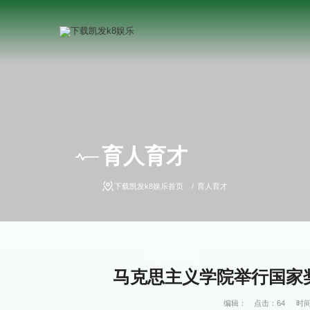
育人育才
下载凯发k8娱乐首页
育人育才
马克思主义学院举行国家奖
编辑：
点击：
64
时间