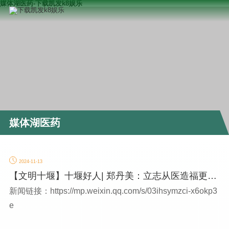
媒体湖医药-下载凯发k8娱乐
媒体湖医药
2024-11-13
【文明十堰】十堰好人| 郑丹美：立志从医造福更多
人
新闻链接：https://mp.weixin.qq.com/s/03ihsymzci-x6okp3
e