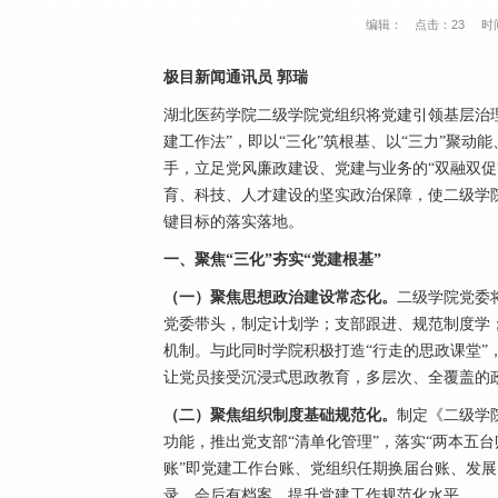
编辑：
点击：
23
时间
极目新闻通讯员 郭瑞
湖北医药学院二级学院党组织将党建引领基层治理
建工作法”，即以“三化”筑根基、以“三力”聚动
手，立足党风廉政建设、党建与业务的“双融双促
育、科技、人才建设的坚实政治保障，使二级学
键目标的落实落地。
一、聚焦“三化”夯实“党建根基”
（一）聚焦思想政治建设常态化。
二级学院党委
党委带头，制定计划学；支部跟进、规范制度学
机制。与此同时学院积极打造“行走的思政课堂”
让党员接受沉浸式思政教育，多层次、全覆盖的
（二）聚焦组织制度
基础
规范化。
制定《二级学
功能，推出党支部“清单化管理”，落实“两本五台
账”即党建工作台账、党组织任期换届台账、发
录、会后有档案，提升党建工作规范化水平。