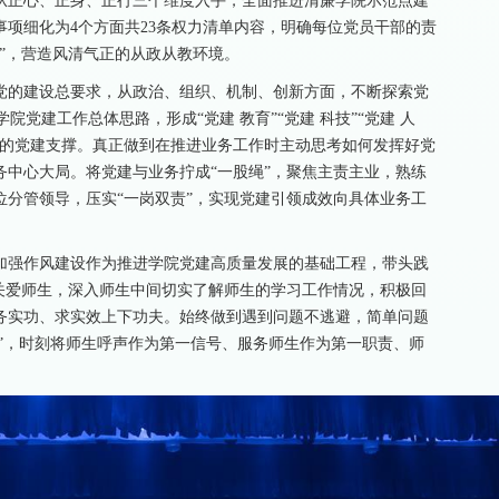
从正心、正身、正行三个维度入手，全面推进清廉学院示范点建
项细化为4个方面共23条权力清单内容，明确每位党员干部的责
”，营造风清气正的从政从教环境。
党的建设总要求，从政治、组织、机制、创新方面，不断探索党
院党建工作总体思路，形成“党建 教育”“党建 科技”“党建 人
力的党建支撑。真正做到在推进业务工作时主动思考如何发挥好党
中心大局。将党建与业务拧成“一股绳”，聚焦主责主业，熟练
分管领导，压实“一岗双责”，实现党建引领成效向具体业务工
加强作风建设作为推进学院党建高质量发展的基础工程，带头践
关爱师生，深入师生中间切实了解师生的学习工作情况，积极回
务实功、求实效上下功夫。始终做到遇到问题不逃避，简单问题
恒”，时刻将师生呼声作为第一信号、服务师生作为第一职责、师