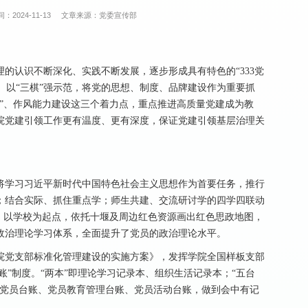
：2024-11-13
文章来源：党委宣传部
的认识不断深化、实践不断发展，逐步形成具有特色的“333党
能、以“三棋”强示范，将党的思想、制度、品牌建设作为重要抓
”、作风能力建设这三个着力点，重点推进高质量党建成为教
院党建引领工作更有温度、更有深度，保证党建引领基层治理关
将学习习近平新时代中国特色社会主义思想作为首要任务，推行
；结合实际、抓住重点学；师生共建、交流研讨学的四学四联动
，以学校为起点，依托十堰及周边红色资源画出红色思政地图，
政治理论学习体系，全面提升了党员的政治理论水平。
院党支部标准化管理建设的实施方案》，发挥学院全国样板支部
账”制度。“两本”即理论学习记录本、组织生活记录本；“五台
展党员台账、党员教育管理台账、党员活动台账，做到会中有记