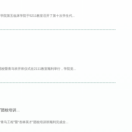
药学院第五临床学院于5211教室召开了第十次学生代...
年团校暨青马班开班仪式在2111教室顺利举行，学院党...
团校培训...
马工程”暨“杏林英才”团校培训班顺利完成全...