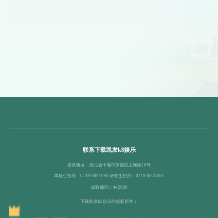
联系下载凯发k8娱乐
通讯地址：湖北省十堰市茅箭区上海路16号
本科生招办：0719-8891093 研究生招办：0719-8878051
邮政编码：442000
下载凯发k8娱乐的版权所有：