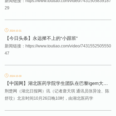
倾情讲述“新时代...
新闻链接：https://www.toutiao.com/video/7431505839187
29
2024-10-31
【今日头条】永远撵不上的“小跟班”
新闻链接：https://www.toutiao.com/video/7431552505550
47
2024-10-30
【中国网】湖北医药学院学生团队在巴黎igem大赛
中获银奖
荆楚网（湖北日报网）讯（记者唐天琪 通讯员张异淦、陈
舒玟）北京时间10月26日晚10时，由湖北医药学