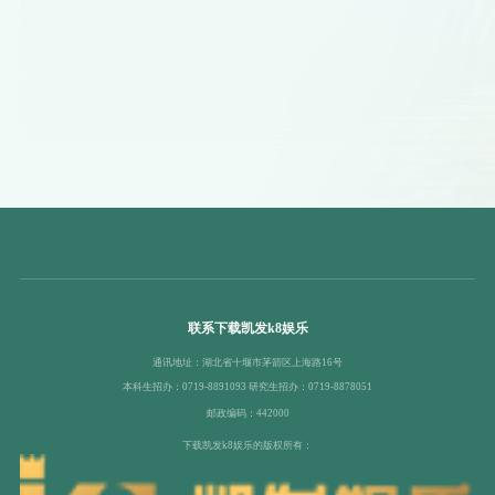
联系下载凯发k8娱乐
通讯地址：湖北省十堰市茅箭区上海路16号
本科生招办：0719-8891093 研究生招办：0719-8878051
邮政编码：442000
下载凯发k8娱乐的版权所有：