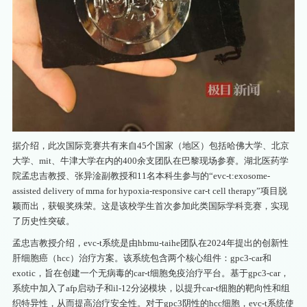
据介绍，此次国际竞赛共有来自45个国家（地区）包括哈佛大学、北京
大学、mit、牛津大学在内的400余支团队在巴黎现场参赛。湖北医药学
院孟忠吉教授、张异淦副教授和11名本科生参与的“evc-t:exosome-
assisted delivery of mrna for hypoxia-responsive car-t cell therapy”项目脱
颖而出，获银奖殊荣。这是该校学生首次参加此类国际学科竞赛，实现
了历史性突破。
孟忠吉教授介绍，evc-t系统是由hbmu-taihe团队在2024年提出的创新性
肝细胞癌（hcc）治疗方案。该系统包含两个核心组件：gpc3-car和
exotic，旨在创建一个无病毒的car-t细胞免疫治疗平台。基于gpc3-car，
系统中加入了afp启动子和il-12分泌模块，以提升car-t细胞的靶向性和组
织特异性，从而提高治疗安全性。对于gpc3阴性的hcc细胞，evc-t系统使