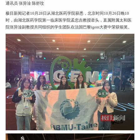
通讯员 张异淦 陈舒玟
极目新闻记者10月28日从湖北医药学院获悉，北京时间10月26日晚10
时，由湖北医药学院第一临床医学院孟忠吉教授牵头，直属附属太和医
院张异淦副教授共同组织的学生团队在法国巴黎igem大赛中荣获银奖。