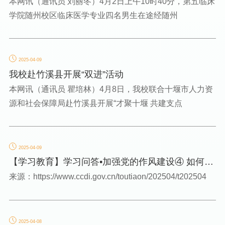
本网讯（通讯员 刘丽冬）4月2日上午10时40分，第五临床
学院随州校区临床医学专业四名男生在途经随州
2025-04-09
我校赴竹溪县开展“双进”活动
本网讯（通讯员 瞿培林）4月8日，我校联合十堰市人力资
源和社会保障局赴竹溪县开展“才聚十堰 共建支点
2025-04-09
【学习教育】学习问答•加强党的作风建设④ 如何理
解八项规定一子...
来源：https://www.ccdi.gov.cn/toutiaon/202504/t202504
2025-04-08