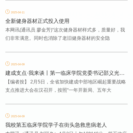
2025-04-11
全新健身器材正式投入使用
本网讯(通讯员 廖金芳)“这次健身器材样式多，质量好，我
们非常满意。同时也消除了老旧健身器材的安全隐
2025-04-09
建成支点·我来谈丨第一临床学院党委书记邵义光：
建成支点齐努力 ...
【编者按】 2月5日，全省加快建成中部地区崛起重要战略
支点推进大会在汉召开，按照“一年开新局、五年大
2025-04-09
我校第五临床学院学子在街头急救患病老人