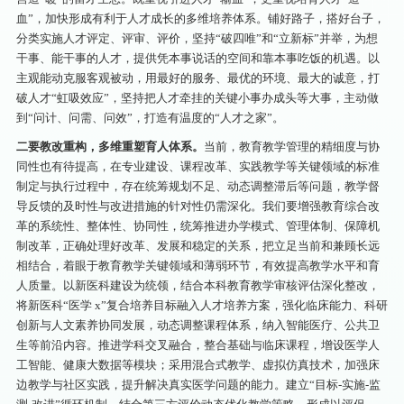
血”，加快形成有利于人才成长的多维培养体系。铺好路子，搭好台子，
分类实施人才评定、评审、评价，坚持“破四唯”和“立新标”并举，为想
干事、能干事的人才，提供凭本事说话的空间和靠本事吃饭的机遇。以
主观能动克服客观被动，用最好的服务、最优的环境、最大的诚意，打
破人才“虹吸效应”，坚持把人才牵挂的关键小事办成头等大事，主动做
到“问计、问需、问效”，打造有温度的“人才之家”。
二要教改重构，多维重塑育人体系。
当前，教育教学管理的精细度与协
同性也有待提高，在专业建设、课程改革、实践教学等关键领域的标准
制定与执行过程中，存在统筹规划不足、动态调整滞后等问题，教学督
导反馈的及时性与改进措施的针对性仍需深化。我们要增强教育综合改
革的系统性、整体性、协同性，统筹推进办学模式、管理体制、保障机
制改革，正确处理好改革、发展和稳定的关系，把立足当前和兼顾长远
相结合，着眼于教育教学关键领域和薄弱环节，有效提高教学水平和育
人质量。以新医科建设为统领，结合本科教育教学审核评估深化整改，
将新医科“医学 x”复合培养目标融入人才培养方案，强化临床能力、科研
创新与人文素养协同发展，动态调整课程体系，纳入智能医疗、公共卫
生等前沿内容。推进学科交叉融合，整合基础与临床课程，增设医学人
工智能、健康大数据等模块；采用混合式教学、虚拟仿真技术，加强床
边教学与社区实践，提升解决真实医学问题的能力。建立“目标-实施-监