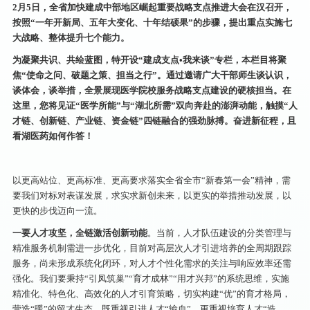
2月5日，全省加快建成中部地区崛起重要战略支点推进大会在汉召开，
按照“一年开新局、五年大变化、十年结硕果”的步骤，提出重点实施七
大战略、整体提升七个能力。
为凝聚共识、共绘蓝图，特开设“建成支点•我来谈”专栏，本栏目将聚
焦“使命之问、破题之策、担当之行”。通过邀请广大干部师生谈认识，
谈体会，谈举措，全景展现医学院校服务战略支点建设的硬核担当。在
这里，您将见证“医学所能”与“湖北所需”双向奔赴的澎湃动能，触摸“人
才链、创新链、产业链、资金链”四链融合的强劲脉搏。奋进新征程，且
看湖医药如何作答！
以更高站位、更高标准、更高要求落实全省全市“新春第一会”精神，需
要我们对标对表谋发展，求实求新创未来，以更实的举措推动发展，以
更快的步伐迈向一流。
一要
人才攻坚，全链激活创新动能
。当前，人才队伍建设的分类管理与
精准服务机制需进一步优化，目前对高层次人才引进培养的全周期跟踪
服务，尚未形成系统化闭环，对人才个性化需求的关注与响应效率还需
强化。我们要秉持“引凤筑巢”“育才成林”“用才兴邦”的系统思维，实施
精准化、特色化、高效化的人才引育策略，切实构建“优”的育才格局，
营造“暖”的留才生态。既重视引进人才“输血”，更重视培育人才“造