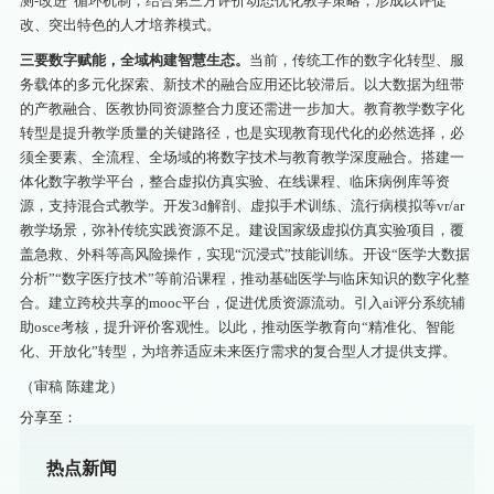
测-改进”循环机制，结合第三方评价动态优化教学策略，形成以评促
改、突出特色的人才培养模式。
三要数字赋能，全域构建智慧生态。
当前，传统工作的数字化转型、服
务载体的多元化探索、新技术的融合应用还比较滞后。以大数据为纽带
的产教融合、医教协同资源整合力度还需进一步加大。教育教学数字化
转型是提升教学质量的关键路径，也是实现教育现代化的必然选择，必
须全要素、全流程、全场域的将数字技术与教育教学深度融合。搭建一
体化数字教学平台，整合虚拟仿真实验、在线课程、临床病例库等资
源，支持混合式教学。开发3d解剖、虚拟手术训练、流行病模拟等vr/ar
教学场景，弥补传统实践资源不足。建设国家级虚拟仿真实验项目，覆
盖急救、外科等高风险操作，实现“沉浸式”技能训练。开设“医学大数据
分析”“数字医疗技术”等前沿课程，推动基础医学与临床知识的数字化整
合。建立跨校共享的mooc平台，促进优质资源流动。引入ai评分系统辅
助osce考核，提升评价客观性。以此，推动医学教育向“精准化、智能
化、开放化”转型，为培养适应未来医疗需求的复合型人才提供支撑。
（审稿 陈建龙）
分享至：
热点新闻