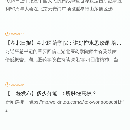
受检阅！
9月3日上午纪念中国人民抗日战争暨世界反法西斯战争胜
利80周年大会在北京天安门广场隆重举行由茅箭区选
2025-08-14
【湖北日报】湖北医药学院：讲好护水思政课 培育
健康守护者
习近平总书记的重要回信让湖北医药学院师生备受鼓舞，
倍感振奋。湖北医药学院在持续深化“学习回信精神、当
2025-07-04
【十堰发布】多少分能上5所驻堰高校？
新闻链接：https://mp.weixin.qq.com/s/kqxvvongooadsj1hf
z