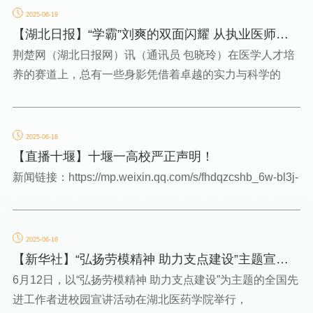
2025-06-19
【湖北日报】“学霸”刘爽的双面闪耀 从执业医师榜
首到规培考核...
荆楚网（湖北日报网）讯（通讯员 包晓玲）在医学人才培
养的赛道上，总有一些身影凭借着卓越的实力与科学的
2025-06-18
【直播十堰】十堰一高校严正声明！
新闻链接：https://mp.weixin.qq.com/s/fhdqzcshb_6w-bl3j-
2025-06-16
【新华社】“弘扬劳模精神 助力支点建设”主题宣讲
走进湖北医药...
6月12日，以“弘扬劳模精神 助力支点建设”为主题的全国先
进工作者进校园宣讲活动在湖北医药学院举行，