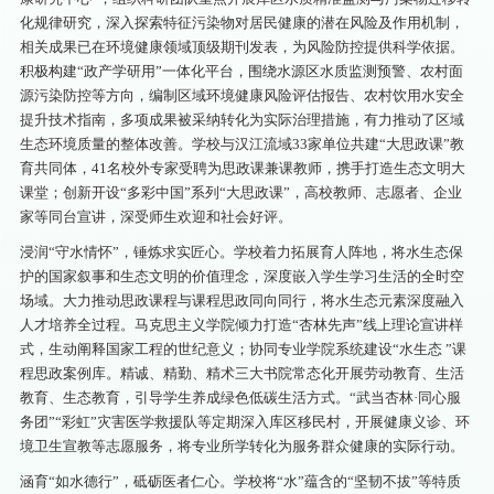
化规律研究，深入探索特征污染物对居民健康的潜在风险及作用机制，
相关成果已在环境健康领域顶级期刊发表，为风险防控提供科学依据。
积极构建“政产学研用”一体化平台，围绕水源区水质监测预警、农村面
源污染防控等方向，编制区域环境健康风险评估报告、农村饮用水安全
提升技术指南，多项成果被采纳转化为实际治理措施，有力推动了区域
生态环境质量的整体改善。学校与汉江流域33家单位共建“大思政课”教
育共同体，41名校外专家受聘为思政课兼课教师，携手打造生态文明大
课堂；创新开设“多彩中国”系列“大思政课”，高校教师、志愿者、企业
家等同台宣讲，深受师生欢迎和社会好评。
浸润“守水情怀”，锤炼求实匠心。学校着力拓展育人阵地，将水生态保
护的国家叙事和生态文明的价值理念，深度嵌入学生学习生活的全时空
场域。大力推动思政课程与课程思政同向同行，将水生态元素深度融入
人才培养全过程。马克思主义学院倾力打造“杏林先声”线上理论宣讲样
式，生动阐释国家工程的世纪意义；协同专业学院系统建设“水生态 ”课
程思政案例库。精诚、精勤、精术三大书院常态化开展劳动教育、生活
教育、生态教育，引导学生养成绿色低碳生活方式。“武当杏林·同心服
务团”“彩虹”灾害医学救援队等定期深入库区移民村，开展健康义诊、环
境卫生宣教等志愿服务，将专业所学转化为服务群众健康的实际行动。
涵育“如水德行”，砥砺医者仁心。学校将“水”蕴含的“坚韧不拔”等特质