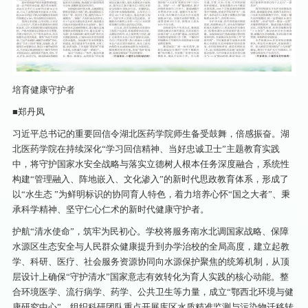
培育健康守护者
■郑丹凤
习近平总书记的重要回信令湖北医药学院师生备受鼓舞，倍感振奋。湖
北医药学院在持续深化“学习回信精神、当好忠诚卫士”主题教育实践
中，将守护国家水安全战略与落实立德树人根本任务深度融合，系统性
构建“管理融入、阵地嵌入、文化渗入”的新时代思政教育体系，形成了
以“水生态 ”为鲜明标识的协同育人特色，着力培养心怀“国之大者”、秉
承科学精神、坚守仁心仁术的新时代健康守护者。
护航“清水使命”，筑牢为民初心。学校将服务南水北调国家战略、保障
水源区生态安全与人民群众健康提升到办学治校的全局高度，建立起教
学、科研、医疗、社会服务资源协同向水源保护聚焦的统筹机制，从顶
层设计上确保“守护清水”国家意志有效转化为育人实践的核心动能。整
合环境医学、流行病学、药学、公共卫生等力量，成立“鄂西北环境与健
康研究中心”，组织科研团队重点开展库区水质精准监测与污染物迁移转