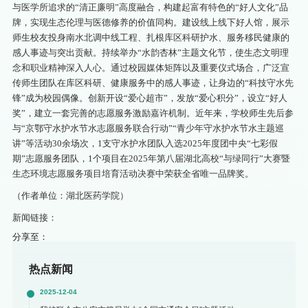
与医学所追求的“清正廉明”高度融合，构建起富有特色的“好人文化”品
牌，实现生态伦理与医德修养的价值同构。建设线上线下好人馆，展示
师生校友投身南水北调中线工程、扎根库区科研护水、服务移民健康的
感人事迹与突出贡献。持续举办“水韵杏林”主题文化节，使生态文明理
念和职业精神深入人心。通过校园媒体矩阵以及重要仪式场合，广泛宣
传师生团队在库区科研、健康服务中的感人事迹，让身边的“科技守水先
锋”成为校园偶像。创新开设“爱心超市”，发放“爱心积分”，设立“好人
奖”，建立一套完善的志愿服务激励嘉许机制。近年来，学校师生先后参
与“京鄂守水护水节水志愿服务联合行动”“青少年守水护水节水主题巡
讲”等活动30余场次，1支守水护水团队入选2025年度团中央“七彩假
期”志愿服务团队，1个项目在2025年第八届湖北高校“与绿同行”大赛暨
生态环境志愿服务项目培育活动决赛中荣获全省唯一品牌奖。
（作者单位：湖北医药学院）
新闻链接：
分享至：
热点新闻
2025-12-04