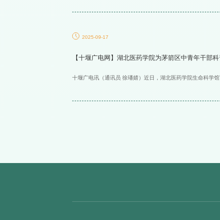
2025-09-17
【十堰广电网】湖北医药学院为茅箭区中青年干部科
十堰广电讯（通讯员 徐璠婧）近日，湖北医药学院生命科学馆