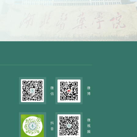
微
微
信
博
微
抖
视
音
频