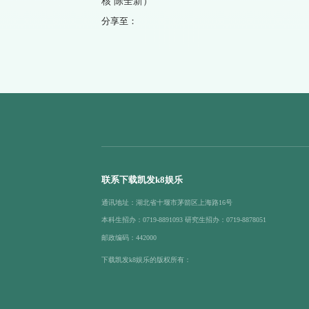
核 陈全新）
分享至：
联系下载凯发k8娱乐
通讯地址：湖北省十堰市茅箭区上海路16号
本科生招办：0719-8891093 研究生招办：0719-8878051
邮政编码：442000
下载凯发k8娱乐的版权所有：