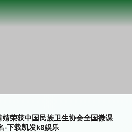
婧婧荣获中国民族卫生协会全国微课
名-下载凯发k8娱乐