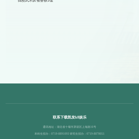
我校武术队省赛获3金
联系下载凯发k8娱乐
通讯地址：湖北省十堰市茅箭区上海路16号
本科生招办：0719-8891093 研究生招办：0719-8878051