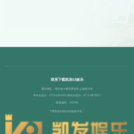
联系下载凯发k8娱乐
通讯地址：湖北省十堰市茅箭区上海路16号
本科生招办：0719-8891093 研究生招办：0719-8878051
邮政编码：442000
下载凯发k8娱乐的版权所有：