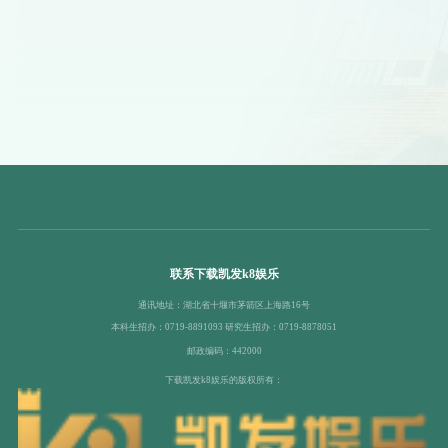
联系下载凯发k8娱乐
通讯地址：湖北省十堰市茅箭区上海路16号
本科生招办：0719-8891093 研究生招办：0719-8878051
邮政编码：442000
下载凯发k8娱乐的版权所有：