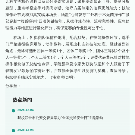
儿科学等核心课程以及部分基础常识题，采用基础知识问答、案例分析
题型，重点考察选手对疾病诊断、治疗方案制定的临床思维能力；技能
操作环节则模拟真实临床场景，涵盖“心肺复苏”“外科手术无菌操作”“腰
部穿刺”“腹腔穿刺”四项关键技能，从操作规范性、流程完整性、应急处
理能力等维度进行量化评分，确保竞赛的专业性与公平性。
赛场上，各参赛队伍精神饱满、配合默契。在技能操作环节，选手
们严格遵循临床规范，动作娴熟，展现出扎实的技能功底。经过激烈的
角逐，最终评选出团体一等奖1个、团体二等奖1个、团体三等奖2个及个
人一等奖1个，个人二等奖1个，个人三等奖2个，评委代表董耘针对技能
操作板块做了总结性点评，学院领导及专家为获奖队伍和个人颁发了下
载凯发k8娱乐的荣誉证书，并鼓励全体学生以竞赛为契机，查漏补缺，
持续提升临床实践能力。（审稿 师贞明）
分享至：
热点新闻
2025-12-04
我校联合市公安交管局举办“全国交通安全日”主题活动
2025-12-04