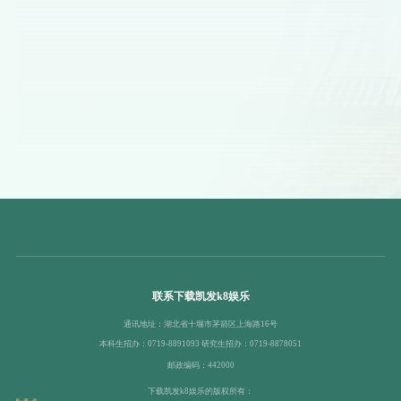
联系下载凯发k8娱乐
通讯地址：湖北省十堰市茅箭区上海路16号
本科生招办：0719-8891093 研究生招办：0719-8878051
邮政编码：442000
下载凯发k8娱乐的版权所有：