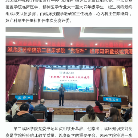
总医院科教楼11楼报告厅举办“先招杯”临床知识暨技能竞赛。本次竞赛
覆盖学院临床医学、精神医学专业大一至大四年级学生，经过初筛最终
组成4支队伍参赛，由临床技能学教研室主任杨勇，心内科主任陈继舜，
妇产科副主任董耘担任本次竞赛评委。
第二临床学院党委书记师贞明致开幕辞。他指出，临床知识技能竞
赛是学院检验临床教学质量、以赛促学的重要平台。未来学院将进一步