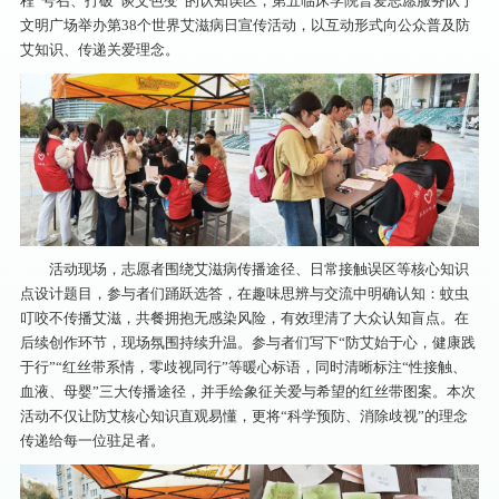
程”号召、打破“谈艾色变”的认知误区，第五临床学院普爱志愿服务队于
文明广场举办第38个世界艾滋病日宣传活动，以互动形式向公众普及防
艾知识、传递关爱理念。
活动现场，志愿者围绕艾滋病传播途径、日常接触误区等核心知识
点设计题目，参与者们踊跃选答，在趣味思辨与交流中明确认知：蚊虫
叮咬不传播艾滋，共餐拥抱无感染风险，有效理清了大众认知盲点。
在
后续创作环节，现场氛围持续升温。参与者们写下“防艾始于心，健康践
于行”“红丝带系情，零歧视同行”等暖心标语，同时清晰标注“性接触、
血液、母婴”三大传播途径，并手绘象征关爱与希望的红丝带图案。本次
活动
不仅让防艾核心知识直观易懂，更将“科学预防、消除歧视”的理念
传递给每一位驻足者。