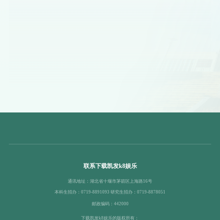
联系下载凯发k8娱乐
通讯地址：湖北省十堰市茅箭区上海路16号
本科生招办：0719-8891093 研究生招办：0719-8878051
邮政编码：442000
下载凯发k8娱乐的版权所有：