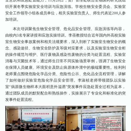
全意识和应急处置能力，11月26日，资产管理处联合生物医药研究院组
织开展冬季实验室安全培训与应急演练。学校生物安全委员会、实验室
安全工作领导小组各成员单位，相关实验室负责人、师生代表近200人参
加培训。
本次培训聚焦生物安全管理、危化品安全管理、应急演练等内容，
由校内3名专家讲授和应急实操培训。李蓓教授结合近年国内外高校实验
室生物安全事故案例和相关法规要求，深入剖析了实验室生物安全的概
念、感染途径、生物安全防护及等级对应要求，以及实验室生物安全柜
的操作规范与维护、医疗废物及感染性废物的分类与处置流程、实验室
消毒与灭菌技术等，通过师生日常不同实验场景举例，强调了生物安全
在保障人员健康、环境安全及防止病原体外泄中的极端重要性。桂利利
老师重点围绕危险化学品分类、危险性公示、危化品全流程管理，讲解
了如何做好实验室危险化学品安全管理。李淑桢老师带领团队以实验
室“病原微生物样本大面积意外溢洒”突发事件应急处置全过程为蓝本，
通过团队成员的默契配合和熟练操作，实操展示了专业化和标准化的突
发事件处置流程。