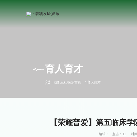
育人育才
下载凯发k8娱乐首页
育人育才
【荣耀普爱】第五临床学院
编辑：
点击：
11
时间