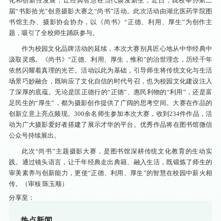
化和创新性发展，让经典智慧在当代焕发新生，近日，我校举办
第二
届“书影拾光”创意摄影大赛之“尚书”活动。此次活动由
湖北医药学院图
书馆主办、摄影协会协办，以《尚书》“正德、利用、厚生”为创作主
题，吸引了全校师生踊跃参与。
作为校园文化品牌活动的延续，本次大赛别具匠心地从中华经典中
汲取灵感。《尚书》“正德、利用、厚生，惟和”的治世理念，历经千年
依然闪耀着真理的光芒。活动以此为基础，引导师生将传统文化与生活
场景巧妙融合，既响应了文化自信的时代号召，也为校园文化建设注入
了深厚的底蕴。无论是匡正德行的“正德”、惠民利物的“利用”，还是富
足民生的“厚生”，都为摄影创作提供了广阔的思考空间。大赛在作品的
创新立意上亮点频现。300余名师生参加本次大赛，收到234件作品，活
动为广大摄影爱好者搭建了展示才华的平台。优秀作品将在图书馆微信
公众号持续展出。
此次“尚书”主题摄影大赛，是图书馆深耕传统文化教育的生动实
践。通过镜头语言，让千年经典走出典籍、融入生活，既锻炼了师生的
审美素养与创新能力，更使“正德、利用、厚生”的智慧在校园中薪火相
传。（审核 陈玉顺）
分享至：
热点新闻