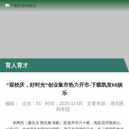
育人育才
“迎校庆，好时光”创业集市热力开市-下载凯发k8娱
乐
编辑：
点击：
51
时间：2025-11-05
文章来源：湖北医
药学院
本网讯（通讯员 熊欣雅 张帆）医路芳华六十载，海棠花开映初心。