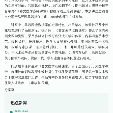
巧，为技能学习、科研创作等提供更多的学习途径，提升医学院校师生
的临床实践能力和国际化视野，10月22日下午，图书馆通过腾讯会议平
台举办“《赛文医学点播课堂》数据库线上培训讲座”。本次讲座邀请赛
文公司产品经理马茜担任主讲，500余名师生在线参加。
讲座中，
马茜
围绕数据库的资源特色、栏目架构、检索技巧及个性
化功能进行了系统演示。据介绍，《赛文医学点播课堂》整合了国内外
顶尖医学资源，采用多媒体技术打造沉浸式学习体验，内容涵盖手术示
范、临床诊疗、护理技术、医学人文等核心领域，集国际前沿手术视
频、权威专家授课、临床思维训练于一体，并可通过关键词、学科分
类、手术术式等多维度快速定位所需视频。为增强互动性，
马茜
就师生
关心的校外访问、视频下载、学习进度保存等问题进行答疑。
此次培训使师生对《赛文医学点播课堂》有了全面认识，为医学教
学、临床技能训练和毕业设计提供了优质资源保障。图书馆
一直以来
致
力于数字资源推广工作，今后将举办更多的专题培训，助力学校医学高
质量人才培养。（审核 陈玉顺）
分享至：
热点新闻
2025-12-04