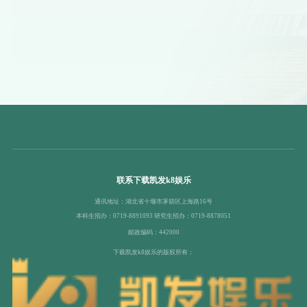
联系下载凯发k8娱乐
通讯地址：湖北省十堰市茅箭区上海路16号
本科生招办：0719-8891093 研究生招办：0719-8878051
邮政编码：442000
下载凯发k8娱乐的版权所有：