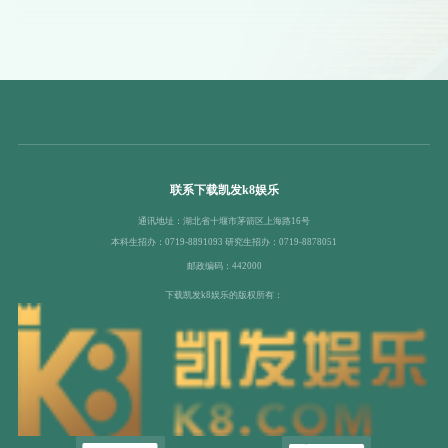
联系下载凯发k8娱乐
通讯地址：湖北省十堰市茅箭区上海路16号
本科生招办：0719-8891093 研究生招办：0719-8878051
邮政编码：442000
下载凯发k8娱乐的版权所有：