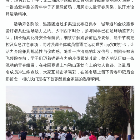
卷，10月27日下午，第二临床学院酷跑团首场集体酷跑活动热力启幕，
一群热爱奔跑的青年学子齐聚绿茵场，用脚步丈量青春风采，以汗水诠
释运动精神。
活动筹备阶段，酷跑团通过多渠道发布召集令，诚挚邀约全校跑步
爱好者共赴这场活力之约。夕阳西下时分，参与同学已在足球场整齐列
队，团长甄真化身安全领航员，细致讲解跑步前热身要领、途中节奏把
控及应急注意事项，同时强调全体成员需通过运动世界app实时打卡，让
活力奔跑兼具规范性与仪式感。随着一声清脆的出发信号，副团长郑逸
飞领跑在前，学子们迈着铿锵有力的步伐紧随其后，整齐的队伍如一条
流动的青春纽带，在校园赛道上勾勒出蓬勃向上的动人轨迹。
当最后一
名成员冲过终点线，大家互相击掌喝彩，在签名墙上留下青春印记后合
影留念，相机快门定格下首张酷跑全家福的温馨瞬间。