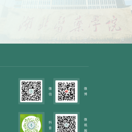
微
微
信
博
微
抖
视
音
频