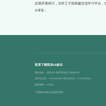
定期开展研讨，为学工干部搭建交流学习平台，
分享至：
联系下载凯发k8娱乐
通讯地址：湖北省十堰市茅箭区上海路16号
本科生招办：0719-8891093 研究生招办：0719-8878051
邮政编码：442000
下载凯发k8娱乐的版权所有：