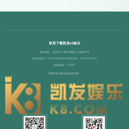
联系下载凯发k8娱乐
通讯地址：湖北省十堰市茅箭区上海路16号
本科生招办：0719-8891093 研究生招办：0719-8878051
邮政编码：442000
下载凯发k8娱乐的版权所有：