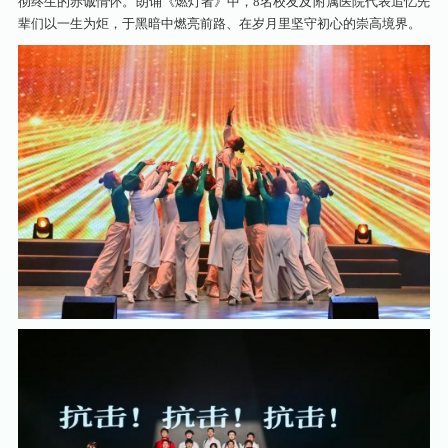
彻终生的赤诚情怀。朗诵《燃灯者》中，8名校友及附属医院代表追忆先
辈们以一生为炬，于黑暗中燃亮前路、在岁月里坚守初心的崇高境界。