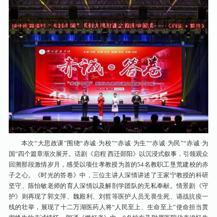
本次“大思政课”围绕“赤诚·为校”“赤诚·为生”“赤诚·为民”“赤诚·为
国”四个篇章渐次展开。话剧《启程 西迁郧阳》以沉浸式叙事，引领观众
回溯那段激情岁月，感受以项仕孝教授为首的54名教职工垦荒建校的赤
子之心。《时光的答卷》中，三位主讲人深情讲述了王家宁教授的科研
坚守、陈怡敏老师的育人深情以及解剖学团队的无私奉献。情景剧《守
护》则再现了郭文萍、魏殿利、刘哲等医护人员无畏生死、请战抗疫一
线的壮举，展现了十二万湖医药人将“人民至上、生命至上”使命担当贯