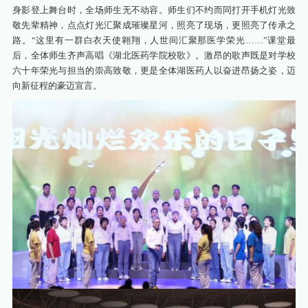
身影登上舞台时，全场师生无不动容。师生们不约而同打开手机灯光致
敬先辈精神，点点灯光汇聚成璀璨星河，照亮了现场，更照亮了传承之
路。“这里有一群白衣天使翱翔，人世间汇聚那医学荣光……”课堂最
后，全体师生齐声高唱《湖北医药学院校歌》。激昂的歌声既是对学校
六十年荣光与担当的崇高致敬，更是全体湖医药人以奋进昂扬之姿，迈
向新征程的豪迈宣言。