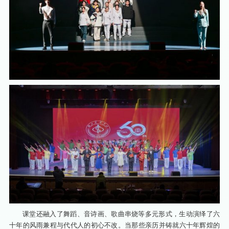
课堂还融入了舞蹈、音诗画、歌曲串烧等多元形式，生动演绎了六
十年的风雨兼程与代代人的初心不改。当那些亲历并铸就六十年辉煌的