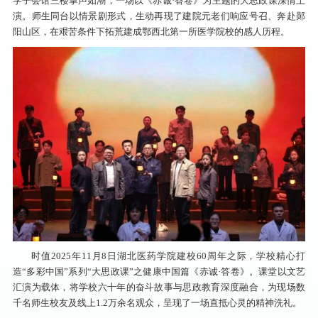
学子会馆三楼掌声如潮，一场以《赤诚·答卷》为主题的大思政课深情上
演。师生同台以情景剧形式，生动再现了建院元老们响应号召、奔赴郧
阳山区，在艰苦条件下拓荒建成鄂西北第一所医学院校的感人历程。
时值2025年11月8日湖北医药学院建校60周年之际，学校精心打
造“多彩中国”系列“大思政课”之健康中国篇《赤诚·答卷》。课堂以文艺
汇演为载体，将学校六十年的奋斗故事与思政教育深度融合，为现场数
千名师生校友及线上1.2万余名观众，呈现了一场直抵心灵的精神洗礼。