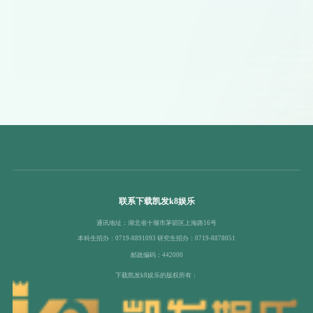
联系下载凯发k8娱乐
通讯地址：湖北省十堰市茅箭区上海路16号
本科生招办：0719-8891093 研究生招办：0719-8878051
邮政编码：442000
下载凯发k8娱乐的版权所有：