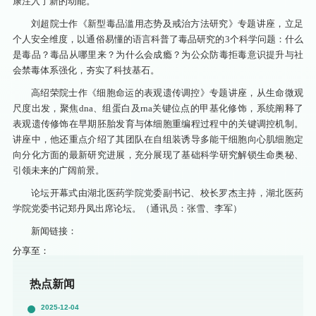
康注入了新的动能。
刘超院士作《新型毒品滥用态势及戒治方法研究》专题讲座，立足
个人安全维度，以通俗易懂的语言科普了毒品研究的3个科学问题：什么
是毒品？毒品从哪里来？为什么会成瘾？为公众防毒拒毒意识提升与社
会禁毒体系强化，夯实了科技基石。
高绍荣院士作《细胞命运的表观遗传调控》专题讲座，从生命微观
尺度出发，聚焦dna、组蛋白及rna关键位点的甲基化修饰，系统阐释了
表观遗传修饰在早期胚胎发育与体细胞重编程过程中的关键调控机制。
讲座中，他还重点介绍了其团队在自组装诱导多能干细胞向心肌细胞定
向分化方面的最新研究进展，充分展现了基础科学研究解锁生命奥秘、
引领未来的广阔前景。
论坛开幕式由湖北医药学院党委副书记、校长罗杰主持，湖北医药
学院党委书记郑丹凤出席论坛。（通讯员：张雪、李军）
新闻链接：
分享至：
热点新闻
2025-12-04