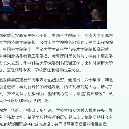
国家重点实验室主任邓子新，中国科学院院士、同济大学附属东
大学同济医学院院长、公共卫生学院院长邬堂春，中国工程院院
，中国科学院院士、同济大学生命科学与技术学院院长高绍荣，
中共湖北省委教育工委委员、教育厅副厅长戴伟，中共十堰市委
市长朱云慧，华中科技大学党委副书记谢正学，比利时蒙斯大学
余位各高校、医院领导专家，学校历任老领导出席大会。
北医药学院建校60周年表示热烈祝贺。他指出，六十年来，湖北
锐意进取，再到新时代的跨越发展，始终扎根荆楚大地，谱写了
机，找准定位，积极作为，坚守初心使命，聚焦“提质增效”，激
成高水平现代化医药大学的目标。
院六十华诞。他指出，多年来，学校紧扣立德树人根本任务，聚
入了强劲动能。希望学校站在新的历史起点上，始终坚持社会主
为加快鄂西区域中心城市建设，共同书写更高质量的发展篇章。