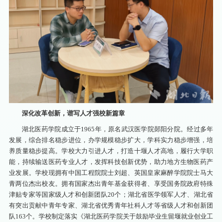
深化改革创新，谱写人才强校新篇章
湖北医药学院成立于1965年，原名武汉医学院郧阳分院。经过多年
发展，综合排名稳步进位，办学规模稳步扩大，学科实力稳步增强，培
养质量稳步提高。学校大力引进人才，打造十堰人才高地，履行大学职
能，持续输送医药专业人才，发挥科技创新优势，助力地方生物医药产
业发展。学校现拥有中国工程院院士刘超、英国皇家麻醉学院院士马大
青两位杰出校友。拥有国家杰出青年基金获得者、享受国务院政府特殊
津贴专家等国家级人才和创新团队20个；湖北省医学领军人才、湖北省
有突出贡献中青年专家、湖北省优秀青年社科人才等省级人才和创新团
队163个。学校制定落实《湖北医药学院关于鼓励毕业生留堰就业创业工