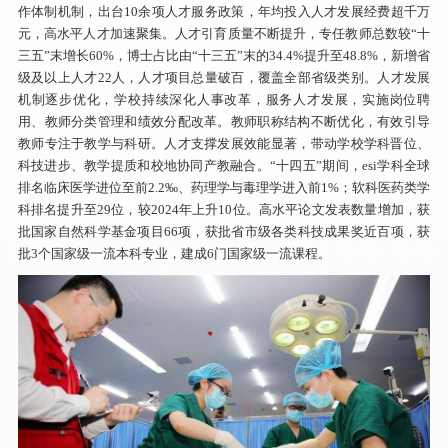
作体制机制，出台10余项人才服务政策，年均投入人才发展经费超千万
元，高水平人才加速聚集。人才引育质量不断提升，专任教师总数较“十
三五”末增长60%，博士占比由“十三五”末的34.4%提升至48.8%，新增省
级及以上人才22人，人才项目总量破百，覆盖全部省级类别。人才发展
机制逐步优化，学校持续深化人事改革，服务人才发展，实施岗位聘
用、教师分类管理和绩效分配改革。教师职称结构不断优化，有效引导
教师专注于教学与科研。人才支撑发展效能显著，带动学校学科晋位、
科技进步、教学提质和校地协同产教融合。“十四五”期间，esi学科全球
排名临床医学进位至前2.2‰、药理学与毒理学进入前1%；软科医药类学
科排名提升至29位，较2024年上升10位。高水平论文发表数量增加，获
批国家自然科学基金项目66项，获批省市级各类科技成果奖近百项，获
批3个国家级一流本科专业，建成6门国家级一流课程。