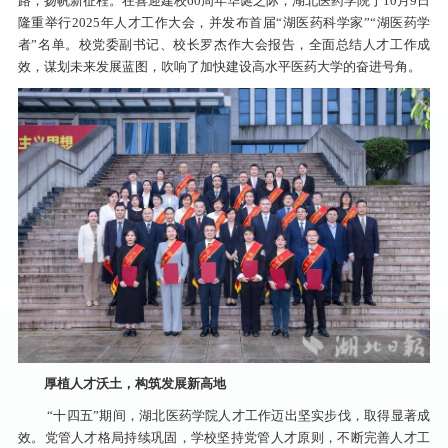
路，扬帆新征程。在喜迎建校60周年华诞之际，湖北医药学院于10月9日
隆重举行2025年人才工作大会，并发布首届“湖医药科学家”“湖医药学
者”名单。校党委副书记、校长罗杰作大会报告，全面总结人才工作成
效，谋划未来发展蓝图，吹响了加快建设高水平医药大学的奋进号角。
厚植人才沃土，构筑发展新高地
“十四五”期间，湖北医药学院人才工作迈出坚实步伐，取得显著成
效。党管人才格局持续巩固，学校坚持党管人才原则，不断完善人才工