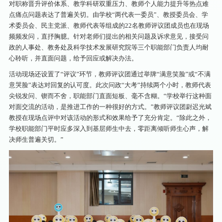
对职称晋升评价体系、教学科研双重压力、教师个人能力提升等热点难
点痛点问题表达了普遍关切。由学校“两代表一委员”、教授委员会、学
术委员会、民主党派、教师代表等组成的22名教师评议团成员也在现场
频频发问，直抒胸臆。针对老师们提出的相关问题及诉求意见，接受问
政的人事处、教务处及科学技术发展研究院等三个职能部门负责人均耐
心聆听，并直面问题，给予回应或解决办法。
活动现场还设置了“评议”环节，教师评议团通过举牌“满意笑脸”或“不满
意哭脸”表达对回复的认可度。此次问政“大考”持续两个小时，教师代表
尖锐发问、锲而不舍，职能部门直面短板、毫不含糊。“学校举行这种面
对面交流的活动，是推进工作的一种很好的方式。”教师评议团尉迟光斌
教授在现场点评中对该活动的形式和效果给予了充分肯定。“除此之外，
学校职能部门平时应多深入到基层师生中去，零距离倾听师生心声，解
决师生普遍关切。”