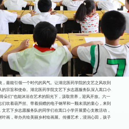
貌，最能引领一个时代的风气。让湖北医药学院的文艺之风吹到
队的宗旨和使命。湖北医药学院文艺下乡志愿服务队深入蒿口小
骨朵们”也能沐浴在艺术的阳光下，汲取营养，迎风开放。六一
志们吹着葫芦丝、带着捐赠的电子钢琴和一颗未泯的童心，来到
，文艺下乡志愿服务队的同学们在蒿口小学开展爱心支教活动，
树叶画，举办共绘美丽乡村绘画展。传播艺术，浸润心田，孩子