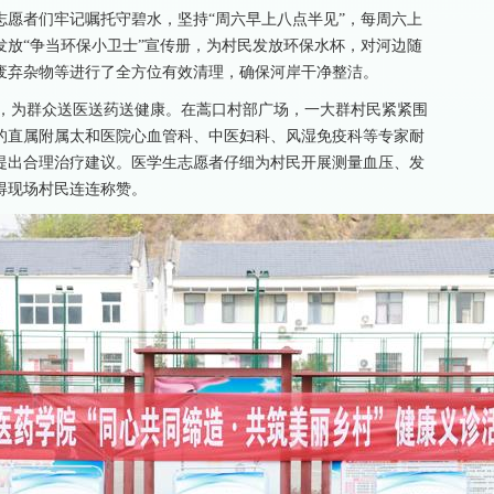
愿者们牢记嘱托守碧水，坚持“周六早上八点半见”，每周六上
放“争当环保小卫士”宣传册，为村民发放环保水杯，对河边随
废弃杂物等进行了全方位有效清理，确保河岸干净整洁。
动，为群众送医送药送健康。在蒿口村部广场，一大群村民紧紧围
的直属附属太和医院心血管科、中医妇科、风湿免疫科等专家耐
提出合理治疗建议。医学生志愿者仔细为村民开展测量血压、发
得现场村民连连称赞。