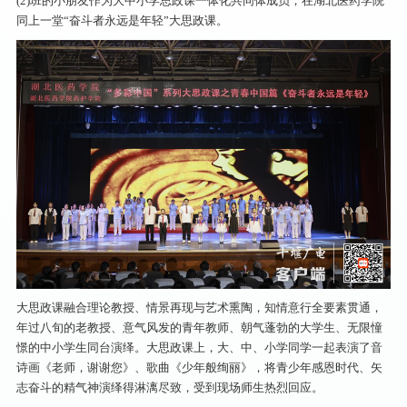
(2)班的小朋友作为大中小学思政课一体化共同体成员，在湖北医药学院
同上一堂“奋斗者永远是年轻”大思政课。
大思政课融合理论教授、情景再现与艺术熏陶，知情意行全要素贯通，
年过八旬的老教授、意气风发的青年教师、朝气蓬勃的大学生、无限憧
憬的中小学生同台演绎。大思政课上，大、中、小学同学一起表演了音
诗画《老师，谢谢您》、歌曲《少年般绚丽》，将青少年感恩时代、矢
志奋斗的精气神演绎得淋漓尽致，受到现场师生热烈回应。