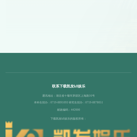
联系下载凯发k8娱乐
通讯地址：湖北省十堰市茅箭区上海路16号
本科生招办：0719-8891093 研究生招办：0719-8878051
邮政编码：442000
下载凯发k8娱乐的版权所有：