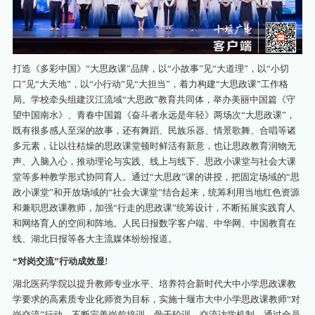
打造《多彩中国》“大思政课”品牌，以“小故事”见“大道理”，以“小切
口”见“大天地”，以“小行动”见“大担当”，着力构建“大思政课”工作格
局。学校牵头组建汉江流域“大思政”教育共同体，举办美丽中国篇《守
望中国南水》、青春中国篇《奋斗者永远是年轻》两场次“大思政课”，
既有很多感人至深的故事，还有舞蹈、民族乐器、情景歌舞、合唱等诸
多元素，让以往枯燥的思政课堂顿时鲜活有新意，也让思政教育润物无
声、入脑入心，推动理论与实践、线上与线下、思政小课堂与社会大课
堂等多种教学形式协同育人。通过“大思政”课的讲授，把固定场域的“思
政小课堂”和开放场域的“社会大课堂”结合起来，统筹利用当地红色资源
和兼职思政课教师，加强“行走的思政课”统筹设计，不断拓展实践育人
和网络育人的空间和阵地。人民日报数字客户端、中华网、中国教育在
线、湖北日报等各大主流媒体纷纷报道。
“对岗交流”行动成效显!
湖北医药学院以提升教师专业水平、培养符合新时代大中小学思政课教
学要求的高素质专业化师资为目标，实施十堰市大中小学思政课教师“对
岗交流”行动，不断完善岗前培训、骨干轮训、交流访学机制，通过全员