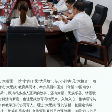
大道理”，以“小切口”见“大天地”，以“小行动”见“大担当”，着
流域“大思政”教育共同体，举办美丽中国篇《守望·中国南水》、
课”，既有很多感人至深的故事，还有舞蹈、民族乐器、情景歌
时鲜活有新意，也让思政教育润物无声、入脑入心，推动理论与
种教学形式协同育人。通过“大思政”课的讲授，把固定场域
合起来，统筹利用当地红色资源和兼职思政课教师，加强“行走的思