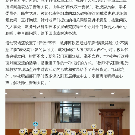
职称晋升评价体系、教学科研双重压力、教师个人能力提升等热点难点
痛点问题表达了普遍关切。由学校“两代表一委员”、教授委员会、学术
委员会、民主党派、教师代表等组成的22名教师评议团成员也在现场频
频发问，直抒胸臆。针对老师们提出的相关问题及诉求意见，接受问政
的人事处、教务处及科学技术发展研究院等三个职能部门负责人均耐心
聆听，并直面问题，给予回应或解决办法。
活动现场还设置了“评议”环节，教师评议团通过举牌“满意笑脸”或“不满
意哭脸”表达对回复的认可度。此次问政“大考”持续近两个小时，教师代
表尖锐发问、锲而不舍，职能部门直面短板、毫不含糊。“学校举行这种
面对面交流的活动，是推进工作的一种很好的方式。”教师评议团尉迟光
斌教授在现场点评中对该活动的形式和效果给予了充分肯定。“除此之
外，学校职能部门平时应多深入到基层师生中去，零距离倾听师生心
声，解决师生普遍关切。”