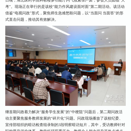
日晚，湖北医药学院科教楼多功能厅内气氛紧张严肃，参会人员如临“大
考”。现场正在举行的是该校“能力作风建设面对面”第二期活动。该活动
借鉴“电视问政”形式，聚焦师生急难愁盼问题，以“当面问 当面答”的形
式直击问题，推动其有效解决。
继首期问政着力解决“服务学生发展”的“中梗阻”问题后，第二期问政活
动主要聚焦服务教师发展的“碎片化”问题。问政现场播放了该校纪委、
宣传部组织的暗访检查组录制的3段明察暗访短片，其中，受访教师针对