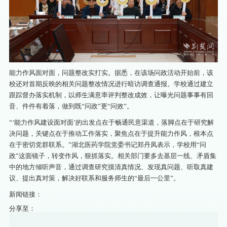
能力作风面对面，问题整改实打实。据悉，在该场问政活动开始前，该
校还对首期反映的相关问题整改情况进行暗访调查通报。学校通过建立
跟踪督办落实机制，以师生满意率评判整改成效，让曝光问题事事有回
音、件件有着落，做到既“问政”更“问效”。
“‘能力作风建设面对面’的出发点在于畅通民意渠道，落脚点在于研究解
决问题，关键点在于推动工作落实，聚焦点在于提升能力作风，根本点
在于密切党群联系。”湖北医药学院党委书记郑丹凤表示，学校用“问
政”这面镜子，转变作风，狠抓落实。相关部门要多去基层一线、矛盾集
中的地方倾听声音，通过调查研究摸清真情况、发现真问题、听取真建
议、提出真对策，解决好联系和服务师生的“最后一公里”。
新闻链接：
分享至：