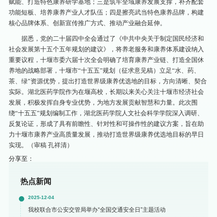
赋能、打造特色康养研学基地；三是筑牢全域康养发展支撑，补齐配套
功能短板、培养康养产业人才队伍；四是擦亮武当特色康养品牌，构建
核心品牌体系、创新宣传推广方式、推动产业融合延伸。
据悉，党的二十届四中全会通过了《中共中央关于制定国民经济和
社会发展第十五个五年规划的建议》，将养老服务和康养体系建设纳入
重要议程，十堰市委六届十次全会明确了培育康养产业链、打造全国休
养地的战略部署，十堰市“十五五”规划（征求意见稿）立足“水、药、
茶、绿”资源优势，提出打造世界级康养优选地的目标，方向清晰、契合
实际。湖北医药学院作为在堰高校，长期以来关心关注十堰市经济社会
发展，积极发挥自身专业优势，为地方发展贡献智慧和力量。此次围
绕“十五五”规划编制工作，湖北医药学院人文社会科学学院深入调研、
反复论证，形成了具有前瞻性、针对性和可操作性的建议方案，旨在助
力十堰市康养产业高质量发展，推动打造世界级康养优选地目标的早日
实现。（审稿 孔祥清）
分享至：
热点新闻
2025-12-04
我校联合市公安交管局举办“全国交通安全日”主题活动