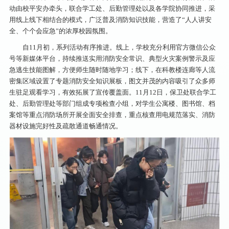
动由校平安办牵头，联合学工处、后勤管理处以及各学院协同推进，采
用线上线下相结合的模式，广泛普及消防知识技能，营造了“人人讲安
全、个个会应急”的浓厚校园氛围。
自11月初，系列活动有序推进。线上，学校充分利用官方微信公众
号等新媒体平台，持续推送实用消防安全常识、典型火灾案例警示及应
急逃生技能图解，方便师生随时随地学习；线下，在科教楼连廊等人流
密集区域设置了专题消防安全知识展板，图文并茂的内容吸引了众多师
生驻足观看学习，有效拓展了宣传覆盖面。11月12日，保卫处联合学工
处、后勤管理处等部门组成专项检查小组，对学生公寓楼、图书馆、档
案馆等重点消防场所开展全面安全排查，重点核查用电规范落实、消防
器材设施完好性及疏散通道畅通情况。