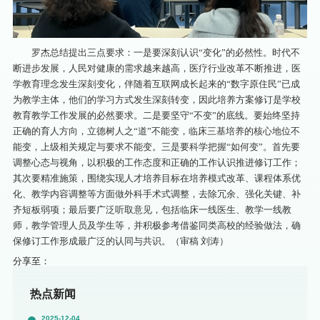
罗杰总结提出三点要求：一是要深刻认识“变化”的必然性。时代不
断进步发展，人民对健康的需求越来越高，医疗行业改革不断推进，医
学教育理念发生深刻变化，伴随着互联网成长起来的“数字原住民”已成
为教学主体，他们的学习方式发生深刻转变，因此培养方案修订是学校
教育教学工作发展的必然要求。二是要坚守“不变”的底线。要始终坚持
正确的育人方向，立德树人之“道”不能变，临床三基培养的核心地位不
能变，上级相关规定与要求不能变。三是要科学把握“如何变”。首先要
调整心态与视角，以积极的工作态度和正确的工作认识推进修订工作；
其次要精准施策，围绕实现人才培养目标在培养模式改革、课程体系优
化、教学内容调整等方面做外科手术式调整，去除冗余、强化关键、补
齐短板弱项；最后要广泛听取意见，包括临床一线医生、教学一线教
师，教学管理人员及学生等，并积极参考借鉴同类高校的经验做法，确
保修订工作形成最广泛的认同与共识。（审稿 刘涛）
分享至：
热点新闻
2025-12-04