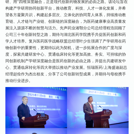
研、用”四维深度融合，正是现代创新药物发展的必由之路。该论坛旨在
构建产学研用协同创新平台，推动教育、科技、人才一体化发展，并希
望各方凝聚共识，构建起多层次、立体化的协同育人体系，持续推动教
育链、人才链与产业链、创新链的深度融合，为医药健康事业高质量发
展注入源源不断的智慧与活力。先声药业湘鄂分公司总经理程浩回顾了
公司三十年创新转型之路，期待与湖北医药学院携手共促医药创新和药
学人才培养。复兴医药医学战略联盟总经理叶少生强调了产学研用在药
物创新中的重要性，更期待以此为契机，进一步拓展合作的广度与深
度，探索共建研发中心、贯通临床转化等更加高效、务实、可持续的协
同创新机制产学研深度融合是医药创新的必由之路，并提出共建研发中
心、贯通临床转化等四大举措以推动产业发展。恒瑞医药/上海盛迪副总
经理赵俭作为杰出校友，分享了公司创新转型成果，并期待与母校携手
推动行业进步。