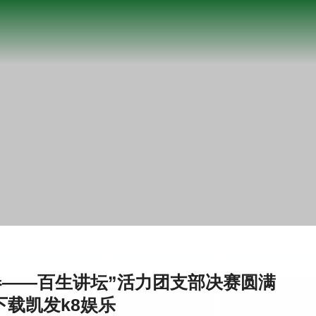
青春——百生讲坛”活力团支部决赛圆满
下载凯发k8娱乐